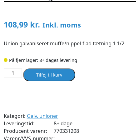
108,99
kr.
Inkl. moms
Union galvaniseret muffe/nippel flad tætning 1 1/2
På fjernlager: 8+ dages levering
Union
Tilføj til kurv
galvaniseret
muffe/nippel
flad
tætning
1
Kategori:
Galv. unioner
1/2
Leveringstid:
8+ dage
antal
Producent varenr:
770331208
Varenr/VVS-nummer: