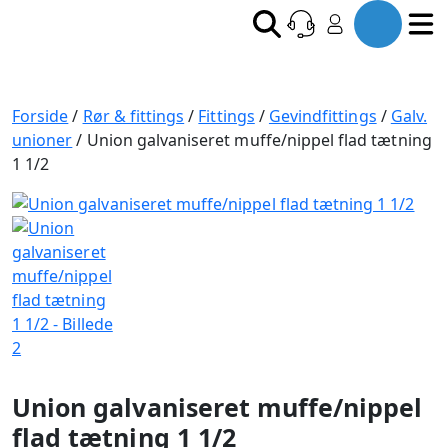
Forside
/
Rør & fittings
/
Fittings
/
Gevindfittings
/
Galv.
unioner
/ Union galvaniseret muffe/nippel flad tætning
1 1/2
Union galvaniseret muffe/nippel
flad tætning 1 1/2