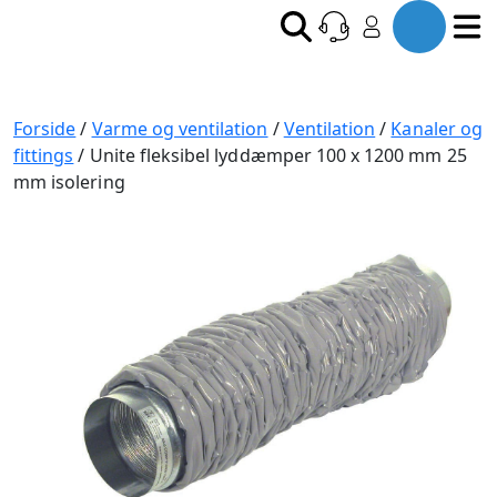
Forside
/
Varme og ventilation
/
Ventilation
/
Kanaler og
fittings
/ Unite fleksibel lyddæmper 100 x 1200 mm 25
mm isolering