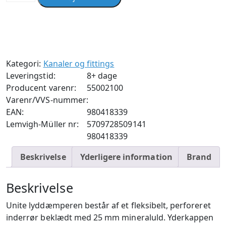
fleksibel
lyddæmper
100
x
1200
Kategori:
Kanaler og fittings
mm
Leveringstid:
8+ dage
25
Producent varenr:
55002100
mm
Varenr/VVS-nummer:
isolering
EAN:
980418339
antal
Lemvigh-Müller nr:
5709728509141
980418339
Beskrivelse
Yderligere information
Brand
Beskrivelse
Unite lyddæmperen består af et fleksibelt, perforeret
inderrør beklædt med 25 mm mineraluld. Yderkappen