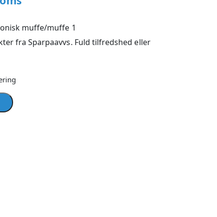
moms
konisk muffe/muffe 1
ter fra Sparpaavvs. Fuld tilfredshed eller
ering