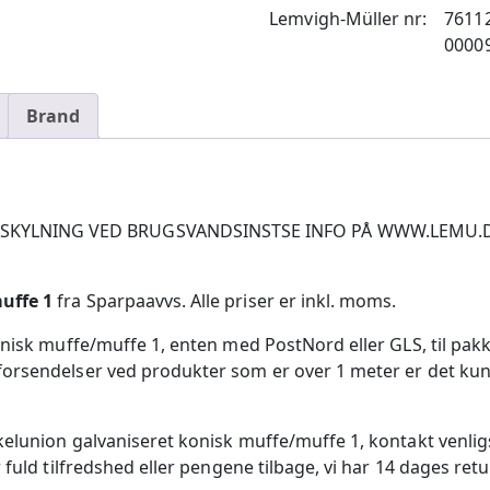
Lemvigh-Müller nr:
7611
0000
Brand
LNING VED BRUGSVANDSINSTSE INFO PÅ WWW.LEMU.DK/VVS
uffe 1
fra Sparpaavvs. Alle priser er inkl. moms.
onisk muffe/muffe 1, enten med PostNord eller GLS, til pakk
rsendelser ved produkter som er over 1 meter er det kun mu
kelunion galvaniseret konisk muffe/muffe 1, kontakt venli
fuld tilfredshed eller pengene tilbage, vi har 14 dages retu