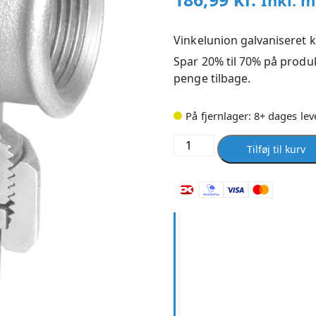
Inkl. 
Vinkelunion galvaniseret 
Spar 20% til 70% på produk
penge tilbage.
På fjernlager: 8+ dages lev
Vinkelunion
Tilføj til kurv
galvaniseret
konisk
muffe/muffe
1
antal