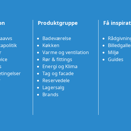
on
Produktgruppe
Få inspira
aavvs
Badeværelse
Rådgivnin
apolitik
Køkken
Billedgalle
r
Varme og ventilation
Miljø
ice
Rør & fittings
Guides
s
Energi og Klima
tingelser
Tag og facade
r
Reservedele
Lagersalg
Brands