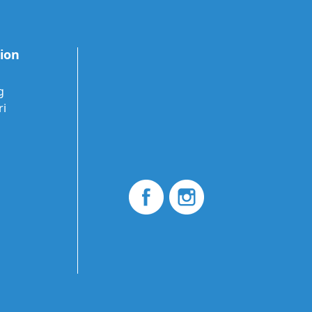
tion
g
ri