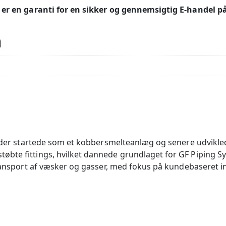
m er en garanti for en sikker og gennemsigtig E-handel på
n
, der startede som et kobbersmelteanlæg og senere udviklede
bte fittings, hvilket dannede grundlaget for GF Piping Sy
 transport af væsker og gasser, med fokus på kundebaseret