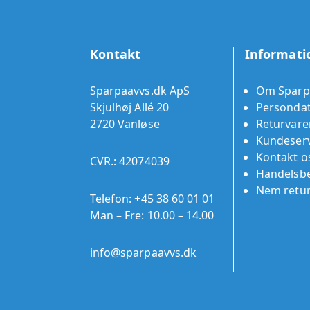
Kontakt
Informati
Sparpaavvs.dk ApS
Om Sparp
Skjulhøj Allé 20
Persondat
2720 Vanløse
Returvare
Kundeserv
Kontakt o
CVR.: 42074039
Handelsbe
Nem retu
Telefon:
+45 38 60 01 01
Man – Fre: 10.00 – 14.00
info@sparpaavvs.dk