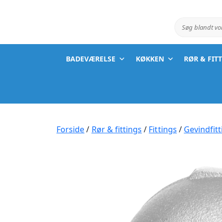
Søg blandt v
BADEVÆRELSE
KØKKEN
RØR & FIT
Forside
/
Rør & fittings
/
Fittings
/
Gevindfitt