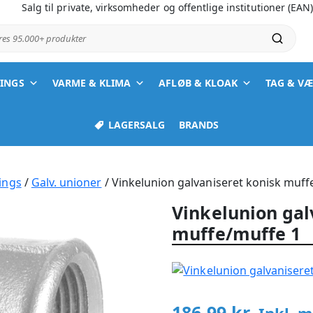
Salg til private, virksomheder og offentlige institutioner (EAN
ores 95.000+ produkter
TINGS
VARME & KLIMA
AFLØB & KLOAK
TAG & V
LAGERSALG
BRANDS
ings
/
Galv. unioner
/ Vinkelunion galvaniseret konisk muff
Vinkelunion gal
muffe/muffe 1
186,99
kr.