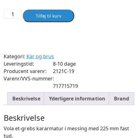
Vola
Tilføj til kurv
2121C
Messing
antal
Kategori:
Kar og brus
Leveringstid:
8-10 dage
Producent varenr:
2121C-19
Varenr/VVS-nummer:
717715719
Beskrivelse
Yderligere information
Brand
Beskrivelse
Vola et-grebs kararmatur i messing med 225 mm fast
tud.