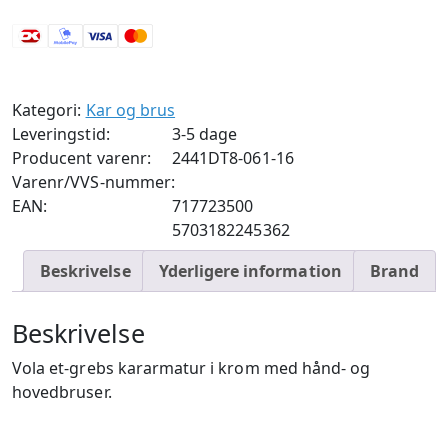
061
Krom
antal
Kategori:
Kar og brus
Leveringstid:
3-5 dage
Producent varenr:
2441DT8-061-16
Varenr/VVS-nummer:
EAN:
717723500
5703182245362
Beskrivelse
Yderligere information
Brand
Beskrivelse
Vola et-grebs kararmatur i krom med hånd- og
hovedbruser.