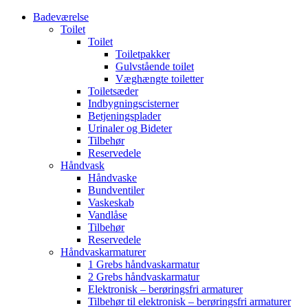
Badeværelse
Toilet
Toilet
Toiletpakker
Gulvstående toilet
Væghængte toiletter
Toiletsæder
Indbygningscisterner
Betjeningsplader
Urinaler og Bideter
Tilbehør
Reservedele
Håndvask
Håndvaske
Bundventiler
Vaskeskab
Vandlåse
Tilbehør
Reservedele
Håndvaskarmaturer
1 Grebs håndvaskarmatur
2 Grebs håndvaskarmatur
Elektronisk – berøringsfri armaturer
Tilbehør til elektronisk – berøringsfri armaturer