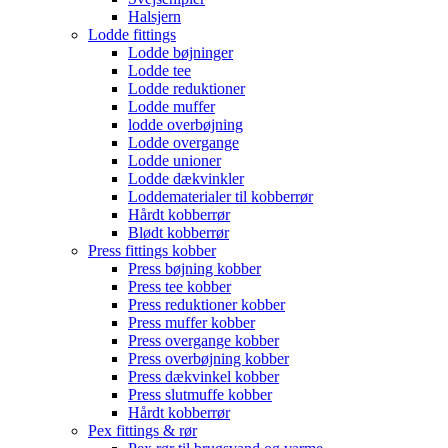
Halsjern
Lodde fittings
Lodde bøjninger
Lodde tee
Lodde reduktioner
Lodde muffer
lodde overbøjning
Lodde overgange
Lodde unioner
Lodde dækvinkler
Loddematerialer til kobberrør
Hårdt kobberrør
Blødt kobberrør
Press fittings kobber
Press bøjning kobber
Press tee kobber
Press reduktioner kobber
Press muffer kobber
Press overgange kobber
Press overbøjning kobber
Press dækvinkel kobber
Press slutmuffe kobber
Hårdt kobberrør
Pex fittings & rør