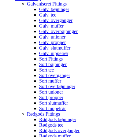
Galvaniseret Fittings
Galv. bøjninger
Galv. tee
Galv. overganger
Galv. muffer
Galv. overbøjninger
Galv. unioner
Galv. propper
Galv. slutmuffer
Galv. nippelrør
Sort Fittings
Sort bøjninger
Sort tee
Sort overganger
Sort muffer
Sort overbøjninger
Sort unioner
Sort propper
Sort slutmuffer
Sort nippelrør
Rødgods Fittings
Rødgods bøjninger
Rødgods tee
Rødgods overganger
Rødgods muffer