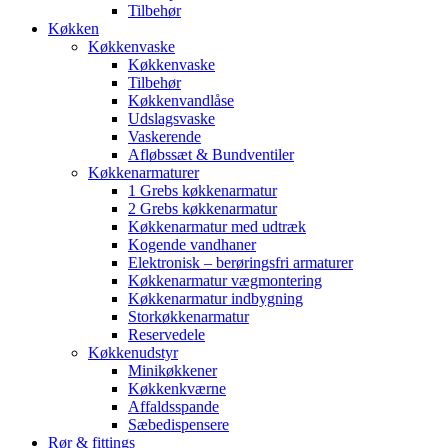
Tilbehør
Køkken
Køkkenvaske
Køkkenvaske
Tilbehør
Køkkenvandlåse
Udslagsvaske
Vaskerende
Afløbssæt & Bundventiler
Køkkenarmaturer
1 Grebs køkkenarmatur
2 Grebs køkkenarmatur
Køkkenarmatur med udtræk
Kogende vandhaner
Elektronisk – berøringsfri armaturer
Køkkenarmatur vægmontering
Køkkenarmatur indbygning
Storkøkkenarmatur
Reservedele
Køkkenudstyr
Minikøkkener
Køkkenkværne
Affaldsspande
Sæbedispensere
Rør & fittings