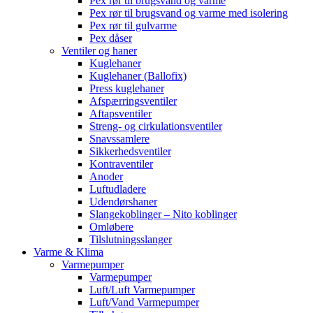
Pex rør til brugsvand og varme
Pex rør til brugsvand og varme med isolering
Pex rør til gulvarme
Pex dåser
Ventiler og haner
Kuglehaner
Kuglehaner (Ballofix)
Press kuglehaner
Afspærringsventiler
Aftapsventiler
Streng- og cirkulationsventiler
Snavssamlere
Sikkerhedsventiler
Kontraventiler
Anoder
Luftudladere
Udendørshaner
Slangekoblinger – Nito koblinger
Omløbere
Tilslutningsslanger
Varme & Klima
Varmepumper
Varmepumper
Luft/Luft Varmepumper
Luft/Vand Varmepumper