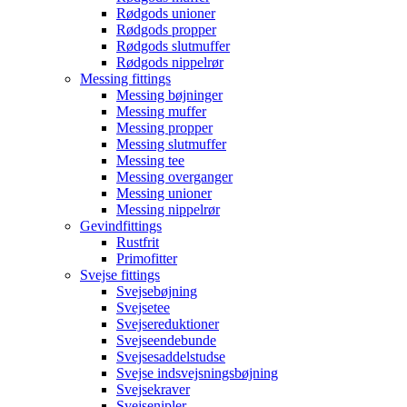
Rødgods unioner
Rødgods propper
Rødgods slutmuffer
Rødgods nippelrør
Messing fittings
Messing bøjninger
Messing muffer
Messing propper
Messing slutmuffer
Messing tee
Messing overganger
Messing unioner
Messing nippelrør
Gevindfittings
Rustfrit
Primofitter
Svejse fittings
Svejsebøjning
Svejsetee
Svejsereduktioner
Svejseendebunde
Svejsesaddelstudse
Svejse indsvejsningsbøjning
Svejsekraver
Svejsenipler