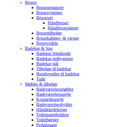
Bruser
Brusearmaturer
Brusesystemer
Brusesæt
Håndbruser
Håndbruseslange
Brusertilbehør
Brusekabiner- & vægge
Reservedele
Badekar & Spa
Badekar fritstående
Badekar indbygning
Badekar stål
Tilbehør til badekar
Bundventiler til badekar
Tude
Møbler & tilbehør
Badeværelsesmøbler
Badeværelsesspejle
Kosmetikspejle
Badeværelseshylder
Håndklædekroge
Toiletpapirholdere
Toiletbørster
Pedalspand