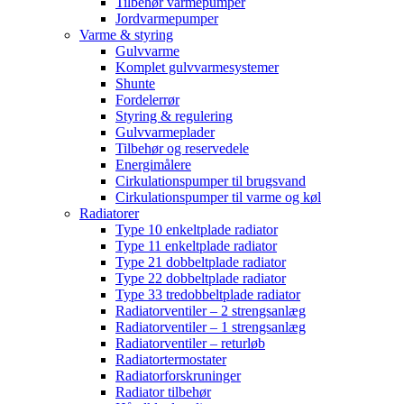
Tilbehør varmepumper
Jordvarmepumper
Varme & styring
Gulvvarme
Komplet gulvvarmesystemer
Shunte
Fordelerrør
Styring & regulering
Gulvvarmeplader
Tilbehør og reservedele
Energimålere
Cirkulationspumper til brugsvand
Cirkulationspumper til varme og køl
Radiatorer
Type 10 enkeltplade radiator
Type 11 enkeltplade radiator
Type 21 dobbeltplade radiator
Type 22 dobbeltplade radiator
Type 33 tredobbeltplade radiator
Radiatorventiler – 2 strengsanlæg
Radiatorventiler – 1 strengsanlæg
Radiatorventiler – returløb
Radiatortermostater
Radiatorforskruninger
Radiator tilbehør