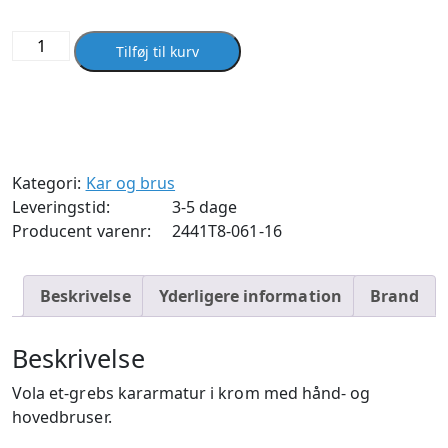
Vola
Tilføj til kurv
2441T8-
061
Krom
antal
Kategori:
Kar og brus
Leveringstid:
3-5 dage
Producent varenr:
2441T8-061-16
Beskrivelse
Yderligere information
Brand
Beskrivelse
Vola et-grebs kararmatur i krom med hånd- og
hovedbruser.