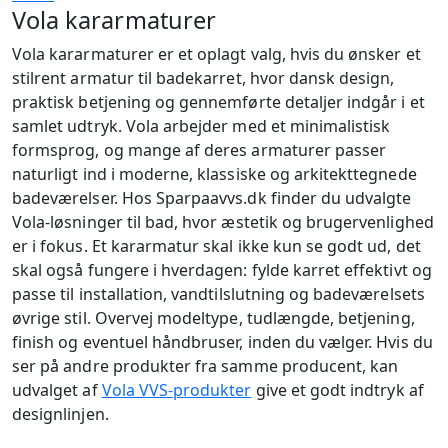
Vola kararmaturer
Vola kararmaturer er et oplagt valg, hvis du ønsker et
stilrent armatur til badekarret, hvor dansk design,
praktisk betjening og gennemførte detaljer indgår i et
samlet udtryk. Vola arbejder med et minimalistisk
formsprog, og mange af deres armaturer passer
naturligt ind i moderne, klassiske og arkitekttegnede
badeværelser. Hos Sparpaavvs.dk finder du udvalgte
Vola-løsninger til bad, hvor æstetik og brugervenlighed
er i fokus. Et kararmatur skal ikke kun se godt ud, det
skal også fungere i hverdagen: fylde karret effektivt og
passe til installation, vandtilslutning og badeværelsets
øvrige stil. Overvej modeltype, tudlængde, betjening,
finish og eventuel håndbruser, inden du vælger. Hvis du
ser på andre produkter fra samme producent, kan
udvalget af
Vola VVS-produkter
give et godt indtryk af
designlinjen.