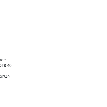
age
DT8-40
50740