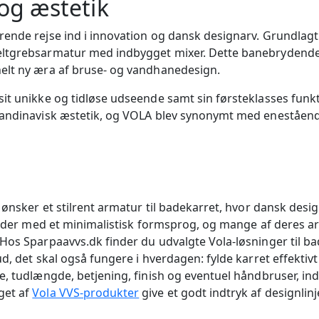
 og æstetik
rende rejse ind i innovation og dansk designarv. Grundlagt
keltgrebsarmatur med indbygget mixer. Dette banebrydend
elt ny æra af bruse- og vandhanedesign.
it unikke og tidløse udseende samt sin førsteklasses funkt
skandinavisk æstetik, og VOLA blev synonymt med eneståend
u ønsker et stilrent armatur til badekarret, hvor dansk des
bejder med et minimalistisk formsprog, og mange af deres a
Hos Sparpaavvs.dk finder du udvalgte Vola-løsninger til ba
, det skal også fungere i hverdagen: fylde karret effektivt o
e, tudlængde, betjening, finish og eventuel håndbruser, in
get af
Vola VVS-produkter
give et godt indtryk af designlinj