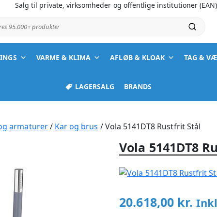
Salg til private, virksomheder og offentlige institutioner (EAN
ores 95.000+ produkter
TINGS
VARME & KLIMA
AFLØB & KLOAK
TAG & V
LAGERSALG
BRANDS
 og armaturer
/
Kar og brus
/ Vola 5141DT8 Rustfrit Stål
Vola 5141DT8 Rus
20.618,00
kr.
Ink