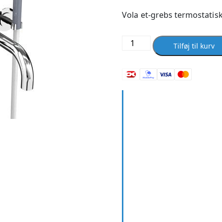
Vola et-grebs termostatisk
Vola
Tilføj til kurv
5141DT8
Rustfrit
Stål
antal