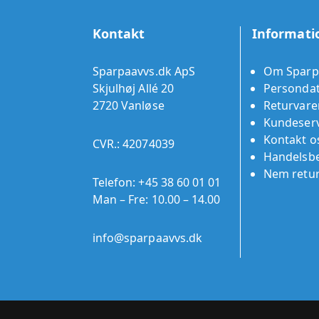
Kontakt
Informati
Sparpaavvs.dk ApS
Om Sparp
Skjulhøj Allé 20
Persondat
2720 Vanløse
Returvare
Kundeserv
Kontakt o
CVR.: 42074039
Handelsbe
Nem retu
Telefon:
+45 38 60 01 01
Man – Fre: 10.00 – 14.00
info@sparpaavvs.dk