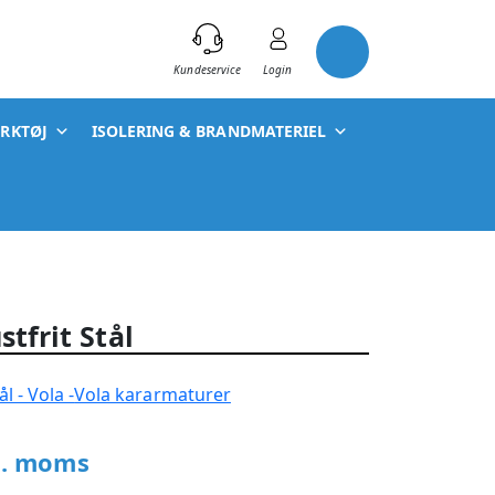
)
Kundeservice
Login
ÆRKTØJ
ISOLERING & BRANDMATERIEL
tfrit Stål
Vola kararmaturer
l. moms