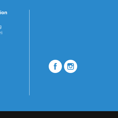
tion
g
ri