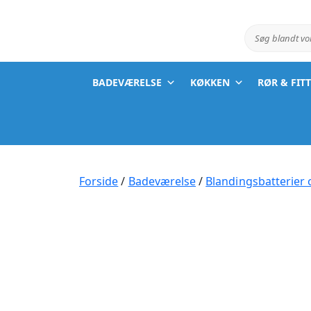
Søg blandt v
BADEVÆRELSE
KØKKEN
RØR & FIT
Forside
/
Badeværelse
/
Blandingsbatterier