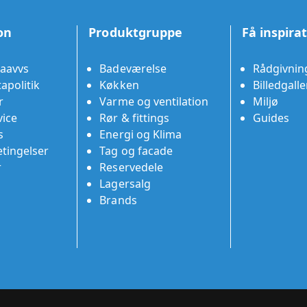
on
Produktgruppe
Få inspira
aavvs
Badeværelse
Rådgivnin
apolitik
Køkken
Billedgalle
r
Varme og ventilation
Miljø
ice
Rør & fittings
Guides
s
Energi og Klima
tingelser
Tag og facade
r
Reservedele
Lagersalg
Brands