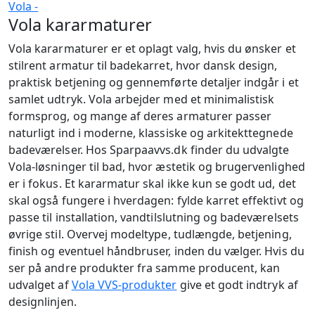
Vola kararmaturer
Vola kararmaturer er et oplagt valg, hvis du ønsker et
stilrent armatur til badekarret, hvor dansk design,
praktisk betjening og gennemførte detaljer indgår i et
samlet udtryk. Vola arbejder med et minimalistisk
formsprog, og mange af deres armaturer passer
naturligt ind i moderne, klassiske og arkitekttegnede
badeværelser. Hos Sparpaavvs.dk finder du udvalgte
Vola-løsninger til bad, hvor æstetik og brugervenlighed
er i fokus. Et kararmatur skal ikke kun se godt ud, det
skal også fungere i hverdagen: fylde karret effektivt og
passe til installation, vandtilslutning og badeværelsets
øvrige stil. Overvej modeltype, tudlængde, betjening,
finish og eventuel håndbruser, inden du vælger. Hvis du
ser på andre produkter fra samme producent, kan
udvalget af
Vola VVS-produkter
give et godt indtryk af
designlinjen.