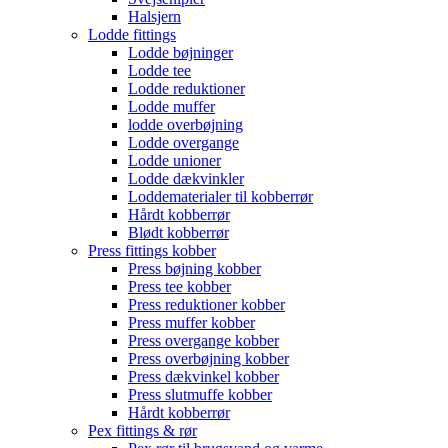
Halsjern
Lodde fittings
Lodde bøjninger
Lodde tee
Lodde reduktioner
Lodde muffer
lodde overbøjning
Lodde overgange
Lodde unioner
Lodde dækvinkler
Loddematerialer til kobberrør
Hårdt kobberrør
Blødt kobberrør
Press fittings kobber
Press bøjning kobber
Press tee kobber
Press reduktioner kobber
Press muffer kobber
Press overgange kobber
Press overbøjning kobber
Press dækvinkel kobber
Press slutmuffe kobber
Hårdt kobberrør
Pex fittings & rør