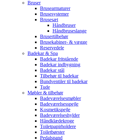
Bruser
Brusearmaturer
Brusesystemer
Brusesæt
Håndbruser
Håndbruseslange
Brusertilbehør
Brusekabiner- & vægge
Reservedele
Badekar & Spa
Badekar fritstående
Badekar indbygning
Badekar stål
Tilbehør til badekar
Bundventiler til badekar
Tude
Møbler & tilbehør
Badeværelsesmøbler
Badeværelsesspejle
Kosmetikspejle
Badeværelseshylder
Håndklædekroge
Toiletpapirholdere
Toiletbørster
Pedalspand