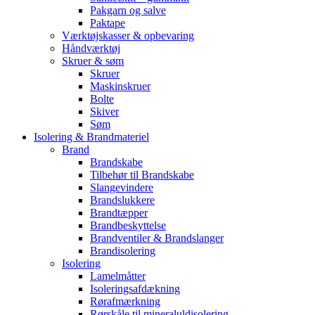
Pakgarn og salve
Paktape
Værktøjskasser & opbevaring
Håndværktøj
Skruer & søm
Skruer
Maskinskruer
Bolte
Skiver
Søm
Isolering & Brandmateriel
Brand
Brandskabe
Tilbehør til Brandskabe
Slangevindere
Brandslukkere
Brandtæpper
Brandbeskyttelse
Brandventiler & Brandslanger
Brandisolering
Isolering
Lamelmåtter
Isoleringsafdækning
Rørafmærkning
Rørskåle til mineraluldisolering