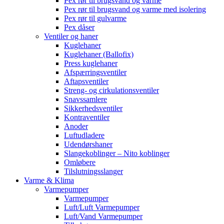
Pex rør til brugsvand og varme
Pex rør til brugsvand og varme med isolering
Pex rør til gulvarme
Pex dåser
Ventiler og haner
Kuglehaner
Kuglehaner (Ballofix)
Press kuglehaner
Afspærringsventiler
Aftapsventiler
Streng- og cirkulationsventiler
Snavssamlere
Sikkerhedsventiler
Kontraventiler
Anoder
Luftudladere
Udendørshaner
Slangekoblinger – Nito koblinger
Omløbere
Tilslutningsslanger
Varme & Klima
Varmepumper
Varmepumper
Luft/Luft Varmepumper
Luft/Vand Varmepumper