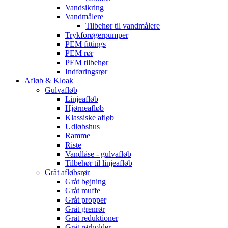
Vandsikring
Vandmålere
Tilbehør til vandmålere
Trykforøgerpumper
PEM fittings
PEM rør
PEM tilbehør
Indføringsrør
Afløb & Kloak
Gulvafløb
Linjeafløb
Hjørneafløb
Klassiske afløb
Udløbshus
Ramme
Riste
Vandlåse - gulvafløb
Tilbehør til linjeafløb
Gråt afløbsrør
Gråt bøjning
Gråt muffe
Gråt propper
Gråt grenrør
Gråt reduktioner
Gråt rørholder