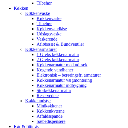
Tilbehør
Køkken
Køkkenvaske
Køkkenvaske
Tilbehør
Køkkenvandlåse
Udslagsvaske
Vaskerende
Afløbssæt & Bundventiler
Køkkenarmaturer
1 Grebs køkkenarmatur
2 Grebs køkkenarmatur
Køkkenarmatur med udtræk
Kogende vandhaner
Elektronisk – berøringsfri armaturer
Køkkenarmatur vægmontering
Køkkenarmatur indbygning
Storkøkkenarmatur
Reservedele
Køkkenudstyr
Minikøkkener
Køkkenkværne
Affaldsspande
Sæbedispensere
Rør & fittings