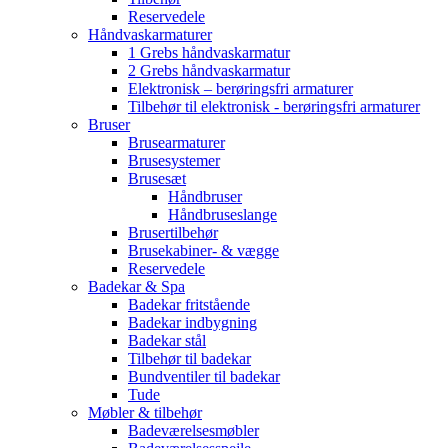
Reservedele
Håndvaskarmaturer
1 Grebs håndvaskarmatur
2 Grebs håndvaskarmatur
Elektronisk – berøringsfri armaturer
Tilbehør til elektronisk - berøringsfri armaturer
Bruser
Brusearmaturer
Brusesystemer
Brusesæt
Håndbruser
Håndbruseslange
Brusertilbehør
Brusekabiner- & vægge
Reservedele
Badekar & Spa
Badekar fritstående
Badekar indbygning
Badekar stål
Tilbehør til badekar
Bundventiler til badekar
Tude
Møbler & tilbehør
Badeværelsesmøbler