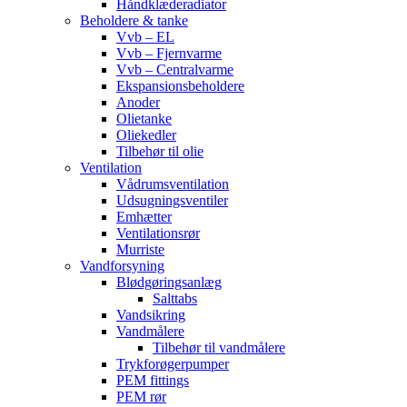
Håndklæderadiator
Beholdere & tanke
Vvb – EL
Vvb – Fjernvarme
Vvb – Centralvarme
Ekspansionsbeholdere
Anoder
Olietanke
Oliekedler
Tilbehør til olie
Ventilation
Vådrumsventilation
Udsugningsventiler
Emhætter
Ventilationsrør
Murriste
Vandforsyning
Blødgøringsanlæg
Salttabs
Vandsikring
Vandmålere
Tilbehør til vandmålere
Trykforøgerpumper
PEM fittings
PEM rør