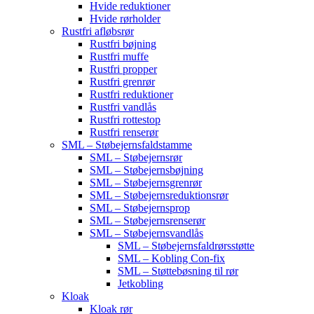
Hvide reduktioner
Hvide rørholder
Rustfri afløbsrør
Rustfri bøjning
Rustfri muffe
Rustfri propper
Rustfri grenrør
Rustfri reduktioner
Rustfri vandlås
Rustfri rottestop
Rustfri renserør
SML – Støbejernsfaldstamme
SML – Støbejernsrør
SML – Støbejernsbøjning
SML – Støbejernsgrenrør
SML – Støbejernsreduktionsrør
SML – Støbejernsprop
SML – Støbejernsrenserør
SML – Støbejernsvandlås
SML – Støbejernsfaldrørsstøtte
SML – Kobling Con-fix
SML – Støttebøsning til rør
Jetkobling
Kloak
Kloak rør