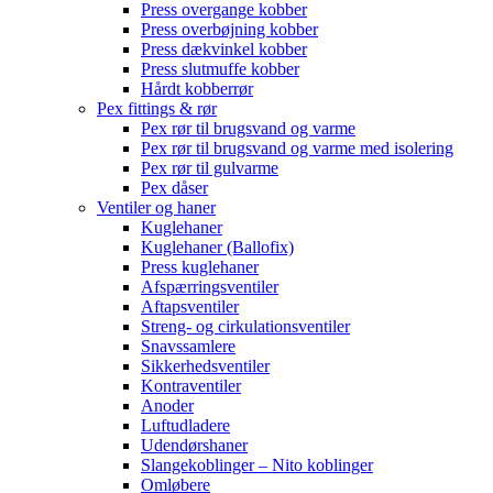
Press overgange kobber
Press overbøjning kobber
Press dækvinkel kobber
Press slutmuffe kobber
Hårdt kobberrør
Pex fittings & rør
Pex rør til brugsvand og varme
Pex rør til brugsvand og varme med isolering
Pex rør til gulvarme
Pex dåser
Ventiler og haner
Kuglehaner
Kuglehaner (Ballofix)
Press kuglehaner
Afspærringsventiler
Aftapsventiler
Streng- og cirkulationsventiler
Snavssamlere
Sikkerhedsventiler
Kontraventiler
Anoder
Luftudladere
Udendørshaner
Slangekoblinger – Nito koblinger
Omløbere