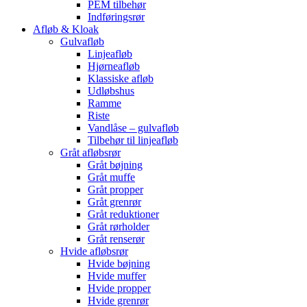
PEM tilbehør
Indføringsrør
Afløb & Kloak
Gulvafløb
Linjeafløb
Hjørneafløb
Klassiske afløb
Udløbshus
Ramme
Riste
Vandlåse – gulvafløb
Tilbehør til linjeafløb
Gråt afløbsrør
Gråt bøjning
Gråt muffe
Gråt propper
Gråt grenrør
Gråt reduktioner
Gråt rørholder
Gråt renserør
Hvide afløbsrør
Hvide bøjning
Hvide muffer
Hvide propper
Hvide grenrør