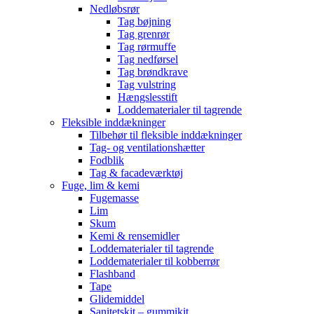
Nedløbsrør
Tag bøjning
Tag grenrør
Tag rørmuffe
Tag nedførsel
Tag brøndkrave
Tag vulstring
Hængslesstift
Loddematerialer til tagrende
Fleksible inddækninger
Tilbehør til fleksible inddækninger
Tag- og ventilationshætter
Fodblik
Tag & facadeværktøj
Fuge, lim & kemi
Fugemasse
Lim
Skum
Kemi & rensemidler
Loddematerialer til tagrende
Loddematerialer til kobberrør
Flashband
Tape
Glidemiddel
Sanitetskit – gummikit