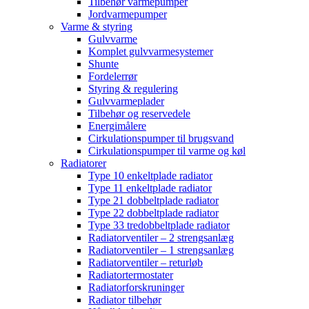
Tilbehør varmepumper
Jordvarmepumper
Varme & styring
Gulvvarme
Komplet gulvvarmesystemer
Shunte
Fordelerrør
Styring & regulering
Gulvvarmeplader
Tilbehør og reservedele
Energimålere
Cirkulationspumper til brugsvand
Cirkulationspumper til varme og køl
Radiatorer
Type 10 enkeltplade radiator
Type 11 enkeltplade radiator
Type 21 dobbeltplade radiator
Type 22 dobbeltplade radiator
Type 33 tredobbeltplade radiator
Radiatorventiler – 2 strengsanlæg
Radiatorventiler – 1 strengsanlæg
Radiatorventiler – returløb
Radiatortermostater
Radiatorforskruninger
Radiator tilbehør