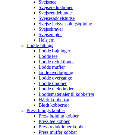
Svejsetee
Svejsereduktioner
Svejseendebunde
Svejsesaddelstudse
Svejse indsvejsningsbøjning
Svejsekraver
Svejsenipler
Halsjern
Lodde fittings
Lodde bøjninger
Lodde tee
Lodde reduktioner
Lodde muffer
lodde overbøjning
Lodde overgange
Lodde unioner
Lodde dækvinkler
Loddematerialer til kobberrør
Hårdt kobberrør
Blødt kobberrør
Press fittings kobber
Press bøjning kobber
Press tee kobber
Press reduktioner kobber
Press muffer kobber