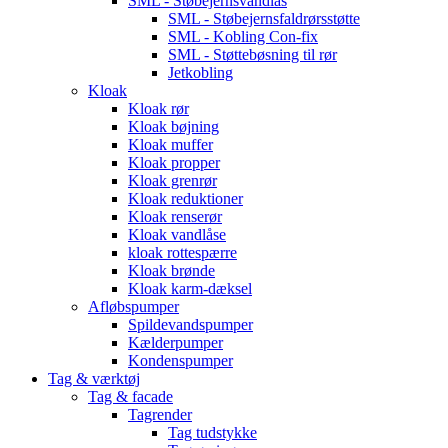
SML - Støbejernsvandlås
SML - Støbejernsfaldrørsstøtte
SML - Kobling Con-fix
SML - Støttebøsning til rør
Jetkobling
Kloak
Kloak rør
Kloak bøjning
Kloak muffer
Kloak propper
Kloak grenrør
Kloak reduktioner
Kloak renserør
Kloak vandlåse
kloak rottespærre
Kloak brønde
Kloak karm-dæksel
Afløbspumper
Spildevandspumper
Kælderpumper
Kondenspumper
Tag & værktøj
Tag & facade
Tagrender
Tag tudstykke