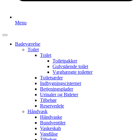
Menu
Badeværelse
Toilet
Toilet
Toiletpakker
Gulvstående toilet
Væghængte toiletter
Toiletsæder
Indbygningscisterner
Betjeningsplader
Urinaler og Bideter
Tilbehør
Reservedele
Håndvask
Håndvaske
Bundventiler
Vaskeskab
Vandlåse
Tilbehør