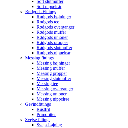
Sort slutmuffer
Sort nippelrør
Rødgods Fittings
Rødgods bøjninger
Rødgods tee
Rødgods overganger
Rødgods muffer
Rødgods unioner
Rødgods propper
Rødgods slutmuffer
Rødgods nippelrør
Messing fittings
Messing bøjninger
Messing muffer
Messing propper
Messing slutmuffer
Messing tee
Messing overganger
Messing unioner
Messing nippelrør
Gevindfittings
Rustfrit
Primofitter
Svejse fittings
Svejsebøjning