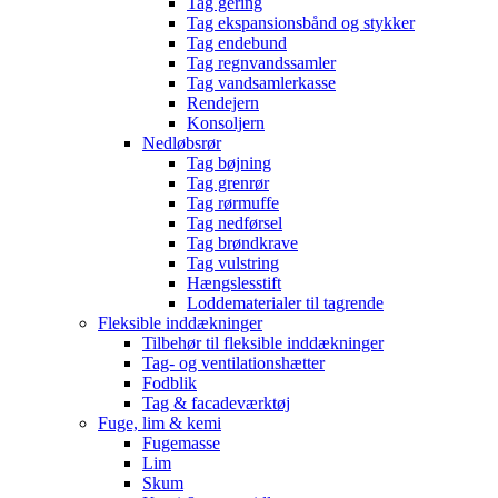
Tag gering
Tag ekspansionsbånd og stykker
Tag endebund
Tag regnvandssamler
Tag vandsamlerkasse
Rendejern
Konsoljern
Nedløbsrør
Tag bøjning
Tag grenrør
Tag rørmuffe
Tag nedførsel
Tag brøndkrave
Tag vulstring
Hængslesstift
Loddematerialer til tagrende
Fleksible inddækninger
Tilbehør til fleksible inddækninger
Tag- og ventilationshætter
Fodblik
Tag & facadeværktøj
Fuge, lim & kemi
Fugemasse
Lim
Skum