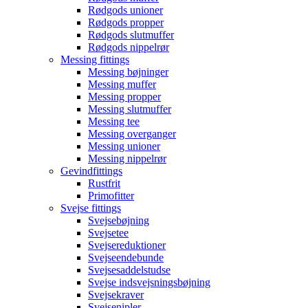
Rødgods unioner
Rødgods propper
Rødgods slutmuffer
Rødgods nippelrør
Messing fittings
Messing bøjninger
Messing muffer
Messing propper
Messing slutmuffer
Messing tee
Messing overganger
Messing unioner
Messing nippelrør
Gevindfittings
Rustfrit
Primofitter
Svejse fittings
Svejsebøjning
Svejsetee
Svejsereduktioner
Svejseendebunde
Svejsesaddelstudse
Svejse indsvejsningsbøjning
Svejsekraver
Svejsenipler