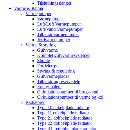
Tilslutningsslanger
Varme & Klima
Varmepumper
Varmepumper
Luft/Luft Varmepumper
Luft/Vand Varmepumper
Tilbehør varmepumper
Jordvarmepumper
Varme & styring
Gulvvarme
Komplet gulvvarmesystemer
Shunte
Fordelerrør
Styring & regulering
Gulvvarmeplader
Tilbehør og reservedele
Energimålere
Cirkulationspumper til brugsvand
Cirkulationspumper til varme og køl
Radiatorer
Type 10 enkeltplade radiator
Type 11 enkeltplade radiator
Type 21 dobbeltplade radiator
Type 22 dobbeltplade radiator
Type 33 tredobbeltplade radiator