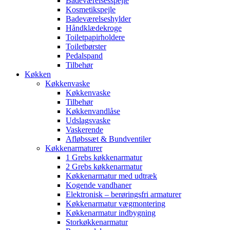
Badeværelsesspejle
Kosmetikspejle
Badeværelseshylder
Håndklædekroge
Toiletpapirholdere
Toiletbørster
Pedalspand
Tilbehør
Køkken
Køkkenvaske
Køkkenvaske
Tilbehør
Køkkenvandlåse
Udslagsvaske
Vaskerende
Afløbssæt & Bundventiler
Køkkenarmaturer
1 Grebs køkkenarmatur
2 Grebs køkkenarmatur
Køkkenarmatur med udtræk
Kogende vandhaner
Elektronisk – berøringsfri armaturer
Køkkenarmatur vægmontering
Køkkenarmatur indbygning
Storkøkkenarmatur