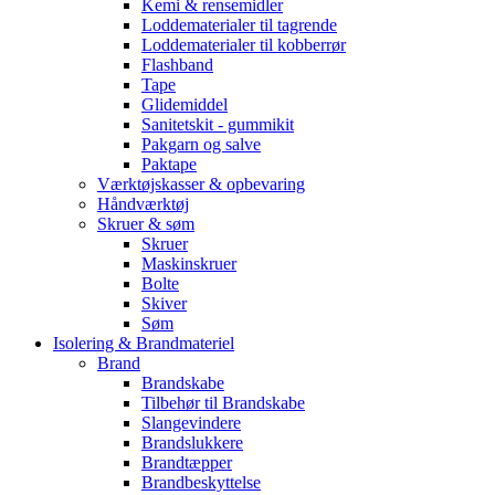
Kemi & rensemidler
Loddematerialer til tagrende
Loddematerialer til kobberrør
Flashband
Tape
Glidemiddel
Sanitetskit - gummikit
Pakgarn og salve
Paktape
Værktøjskasser & opbevaring
Håndværktøj
Skruer & søm
Skruer
Maskinskruer
Bolte
Skiver
Søm
Isolering & Brandmateriel
Brand
Brandskabe
Tilbehør til Brandskabe
Slangevindere
Brandslukkere
Brandtæpper
Brandbeskyttelse