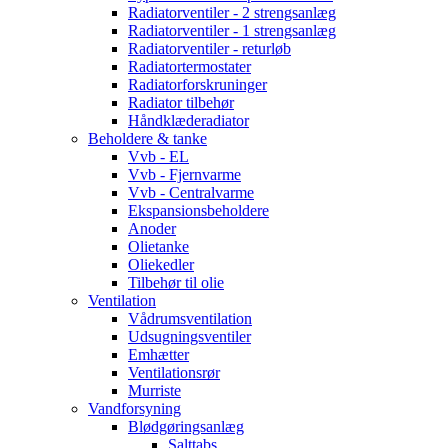
Radiatorventiler - 2 strengsanlæg
Radiatorventiler - 1 strengsanlæg
Radiatorventiler - returløb
Radiatortermostater
Radiatorforskruninger
Radiator tilbehør
Håndklæderadiator
Beholdere & tanke
Vvb - EL
Vvb - Fjernvarme
Vvb - Centralvarme
Ekspansionsbeholdere
Anoder
Olietanke
Oliekedler
Tilbehør til olie
Ventilation
Vådrumsventilation
Udsugningsventiler
Emhætter
Ventilationsrør
Murriste
Vandforsyning
Blødgøringsanlæg
Salttabs