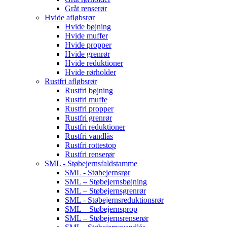
Gråt renserør
Hvide afløbsrør
Hvide bøjning
Hvide muffer
Hvide propper
Hvide grenrør
Hvide reduktioner
Hvide rørholder
Rustfri afløbsrør
Rustfri bøjning
Rustfri muffe
Rustfri propper
Rustfri grenrør
Rustfri reduktioner
Rustfri vandlås
Rustfri rottestop
Rustfri renserør
SML - Støbejernsfaldstamme
SML - Støbejernsrør
SML – Støbejernsbøjning
SML – Støbejernsgrenrør
SML - Støbejernsreduktionsrør
SML – Støbejernsprop
SML – Støbejernsrenserør