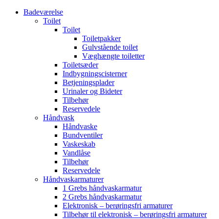
Badeværelse
Toilet
Toilet
Toiletpakker
Gulvstående toilet
Væghængte toiletter
Toiletsæder
Indbygningscisterner
Betjeningsplader
Urinaler og Bideter
Tilbehør
Reservedele
Håndvask
Håndvaske
Bundventiler
Vaskeskab
Vandlåse
Tilbehør
Reservedele
Håndvaskarmaturer
1 Grebs håndvaskarmatur
2 Grebs håndvaskarmatur
Elektronisk – berøringsfri armaturer
Tilbehør til elektronisk – berøringsfri armaturer