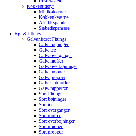
Reservedele
Køkkenudstyr
Minikøkkener
Køkkenkværne
Affaldsspande
Sæbedispensere
Rør & fittings
Galvaniseret Fittings
Galv. bøjninger
Galv. tee
Galv. overganger
Galv. muffer
Galv. overbøjninger
Galv. unioner
Galv. propper
Galv. slutmuffer
Galv. nippelrør
Sort Fittings
Sort bøjninger
Sort tee
Sort overganger
Sort muffer
Sort overbøjninger
Sort unioner
Sort propper