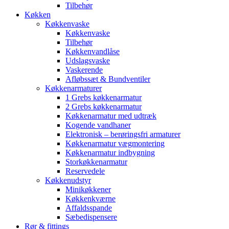
Tilbehør
Køkken
Køkkenvaske
Køkkenvaske
Tilbehør
Køkkenvandlåse
Udslagsvaske
Vaskerende
Afløbssæt & Bundventiler
Køkkenarmaturer
1 Grebs køkkenarmatur
2 Grebs køkkenarmatur
Køkkenarmatur med udtræk
Kogende vandhaner
Elektronisk – berøringsfri armaturer
Køkkenarmatur vægmontering
Køkkenarmatur indbygning
Storkøkkenarmatur
Reservedele
Køkkenudstyr
Minikøkkener
Køkkenkværne
Affaldsspande
Sæbedispensere
Rør & fittings