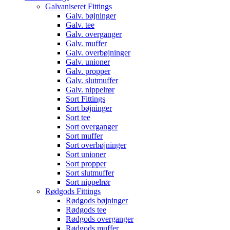
Galvaniseret Fittings
Galv. bøjninger
Galv. tee
Galv. overganger
Galv. muffer
Galv. overbøjninger
Galv. unioner
Galv. propper
Galv. slutmuffer
Galv. nippelrør
Sort Fittings
Sort bøjninger
Sort tee
Sort overganger
Sort muffer
Sort overbøjninger
Sort unioner
Sort propper
Sort slutmuffer
Sort nippelrør
Rødgods Fittings
Rødgods bøjninger
Rødgods tee
Rødgods overganger
Rødgods muffer