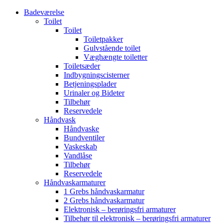
Badeværelse
Toilet
Toilet
Toiletpakker
Gulvstående toilet
Væghængte toiletter
Toiletsæder
Indbygningscisterner
Betjeningsplader
Urinaler og Bideter
Tilbehør
Reservedele
Håndvask
Håndvaske
Bundventiler
Vaskeskab
Vandlåse
Tilbehør
Reservedele
Håndvaskarmaturer
1 Grebs håndvaskarmatur
2 Grebs håndvaskarmatur
Elektronisk – berøringsfri armaturer
Tilbehør til elektronisk – berøringsfri armaturer