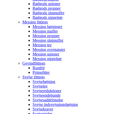
Rødgods unioner
Rødgods propper
Rødgods slutmuffer
Rødgods nippelrør
Messing fittings
Messing bøjninger
Messing muffer
Messing propper
Messing slutmuffer
Messing tee
Messing overganger
Messing unioner
Messing nippelrør
Gevindfittings
Rustfrit
Primofitter
Svejse fittings
Svejsebøjning
Svejsetee
Svejsereduktioner
Svejseendebunde
Svejsesaddelstudse
Svejse indsvejsningsbøjning
Svejsekraver
Svejsenipler