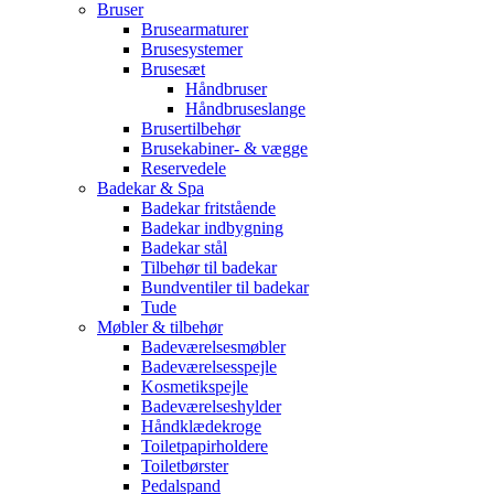
Bruser
Brusearmaturer
Brusesystemer
Brusesæt
Håndbruser
Håndbruseslange
Brusertilbehør
Brusekabiner- & vægge
Reservedele
Badekar & Spa
Badekar fritstående
Badekar indbygning
Badekar stål
Tilbehør til badekar
Bundventiler til badekar
Tude
Møbler & tilbehør
Badeværelsesmøbler
Badeværelsesspejle
Kosmetikspejle
Badeværelseshylder
Håndklædekroge
Toiletpapirholdere
Toiletbørster
Pedalspand