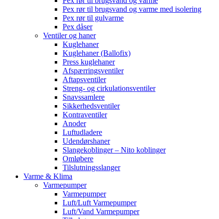
Pex rør til brugsvand og varme
Pex rør til brugsvand og varme med isolering
Pex rør til gulvarme
Pex dåser
Ventiler og haner
Kuglehaner
Kuglehaner (Ballofix)
Press kuglehaner
Afspærringsventiler
Aftapsventiler
Streng- og cirkulationsventiler
Snavssamlere
Sikkerhedsventiler
Kontraventiler
Anoder
Luftudladere
Udendørshaner
Slangekoblinger – Nito koblinger
Omløbere
Tilslutningsslanger
Varme & Klima
Varmepumper
Varmepumper
Luft/Luft Varmepumper
Luft/Vand Varmepumper