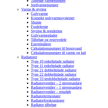
Tilbehør varmepumper
Jordvarmepumper
Varme & styring
Gulvvarme
Komplet gulvvarmesystemer
Shunte
Fordelerrør
Styring & regulering
Gulvvarmeplader
Tilbehør og reservedele
Energimålere
Cirkulationspumper til brugsvand
Cirkulationspumper til varme og køl
Radiatorer
Type 10 enkeltplade radiator
Type 11 enkeltplade radiator
Type 21 dobbeltplade radiator
Type 22 dobbeltplade radiator
Type 33 tredobbeltplade radiator
Radiatorventiler – 2 strengsanlæg
Radiatorventiler – 1 strengsanlæg
Radiatorventiler – returløb
Radiatortermostater
Radiatorforskruninger
Radiator tilbehør