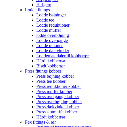
Halsjern
Lodde fittings
Lodde bøjninger
Lodde tee
Lodde reduktioner
Lodde muffer
lodde overbøjning
Lodde overgange
Lodde unioner
Lodde dækvinkler
Loddematerialer til kobberrør
Hårdt kobberrør
Blødt kobberrør
Press fittings kobber
Press bøjning kobber
Press tee kobber
Press reduktioner kobber
Press muffer kobber
Press overgange kobber
Press overbøjning kobber
Press dækvinkel kobber
Press slutmuffe kobber
Hårdt kobberrør
Pex fittings & rør