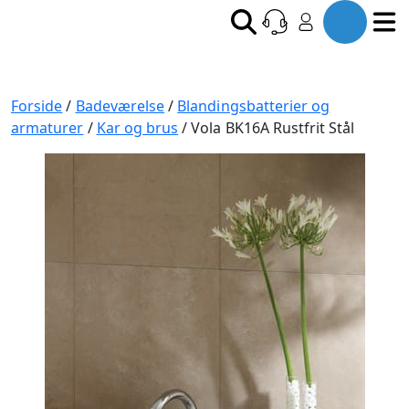
Forside
/
Badeværelse
/
Blandingsbatterier og
armaturer
/
Kar og brus
/ Vola BK16A Rustfrit Stål