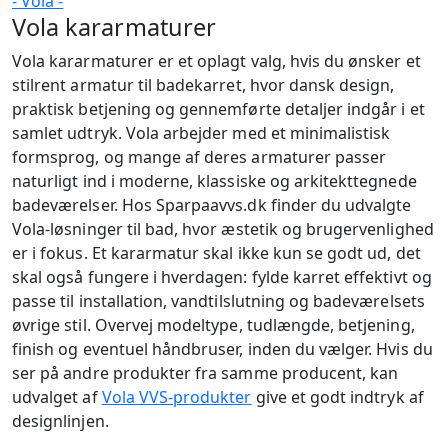
Vola kararmaturer
Vola kararmaturer er et oplagt valg, hvis du ønsker et
stilrent armatur til badekarret, hvor dansk design,
praktisk betjening og gennemførte detaljer indgår i et
samlet udtryk. Vola arbejder med et minimalistisk
formsprog, og mange af deres armaturer passer
naturligt ind i moderne, klassiske og arkitekttegnede
badeværelser. Hos Sparpaavvs.dk finder du udvalgte
Vola-løsninger til bad, hvor æstetik og brugervenlighed
er i fokus. Et kararmatur skal ikke kun se godt ud, det
skal også fungere i hverdagen: fylde karret effektivt og
passe til installation, vandtilslutning og badeværelsets
øvrige stil. Overvej modeltype, tudlængde, betjening,
finish og eventuel håndbruser, inden du vælger. Hvis du
ser på andre produkter fra samme producent, kan
udvalget af
Vola VVS-produkter
give et godt indtryk af
designlinjen.