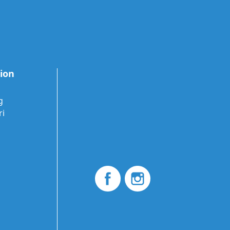
tion
g
ri