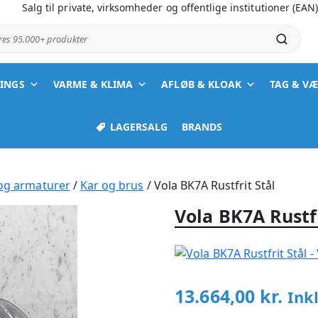
Salg til private, virksomheder og offentlige institutioner (EAN
ores 95.000+ produkter
TINGS
VARME & KLIMA
AFLØB & KLOAK
TAG & V
LAGERSALG
BRANDS
 og armaturer
/
Kar og brus
/ Vola BK7A Rustfrit Stål
Vola BK7A Rustfr
13.664,00
kr.
Ink