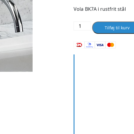
Vola BK7A i rustfrit stål
Vola
Tilføj til kurv
BK7A
Rustfrit
Stål
antal