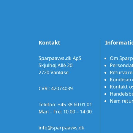
Kontakt
Informati
Sparpaavvs.dk ApS
Om Sparp
Skjulhøj Allé 20
Persondat
2720 Vanløse
Returvare
Kundeserv
Kontakt o
CVR.: 42074039
Handelsbe
Nem retu
Telefon:
+45 38 60 01 01
Man – Fre: 10.00 – 14.00
info@sparpaavvs.dk