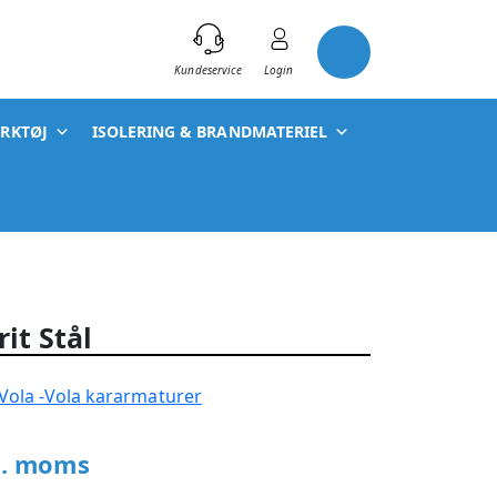
)
Kundeservice
Login
ÆRKTØJ
ISOLERING & BRANDMATERIEL
it Stål
Vola kararmaturer
l. moms