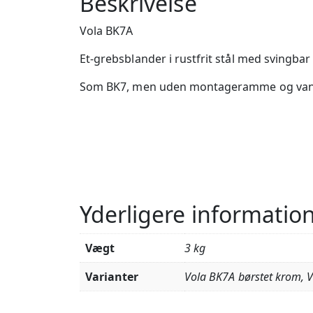
Beskrivelse
Vola BK7A
Et-grebsblander i rustfrit stål med svingbar
Som BK7, men uden montageramme og van
Yderligere informatio
Vægt
3 kg
Varianter
Vola BK7A børstet krom, V