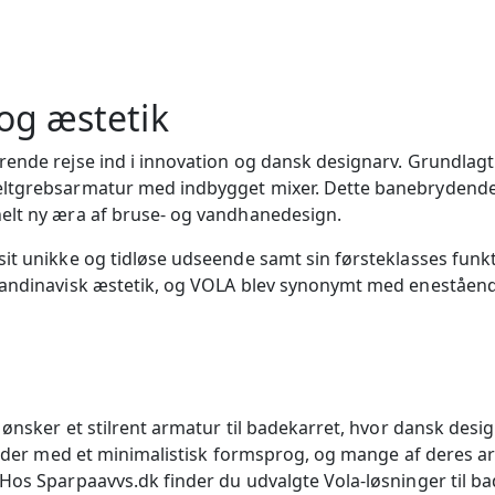
 og æstetik
rende rejse ind i innovation og dansk designarv. Grundlagt
keltgrebsarmatur med indbygget mixer. Dette banebrydend
elt ny æra af bruse- og vandhanedesign.
it unikke og tidløse udseende samt sin førsteklasses funkt
skandinavisk æstetik, og VOLA blev synonymt med eneståend
u ønsker et stilrent armatur til badekarret, hvor dansk des
bejder med et minimalistisk formsprog, og mange af deres a
Hos Sparpaavvs.dk finder du udvalgte Vola-løsninger til ba