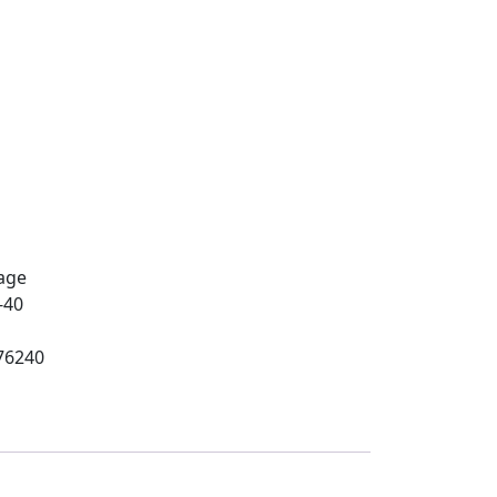
age
-40
76240