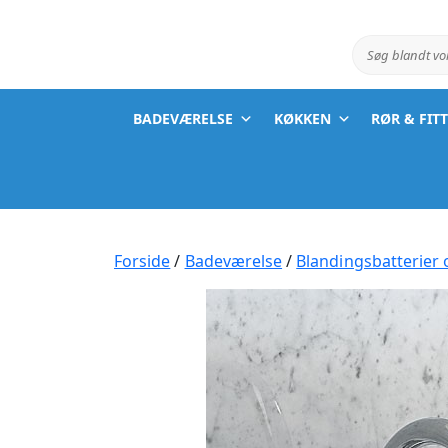
Søg blandt v
BADEVÆRELSE
KØKKEN
RØR & FIT
Forside
/
Badeværelse
/
Blandingsbatterier