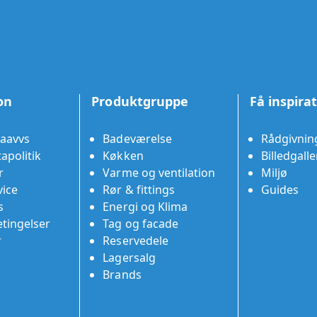
on
Produktgruppe
Få inspira
aavvs
Badeværelse
Rådgivnin
apolitik
Køkken
Billedgalle
r
Varme og ventilation
Miljø
ice
Rør & fittings
Guides
s
Energi og Klima
tingelser
Tag og facade
r
Reservedele
Lagersalg
Brands