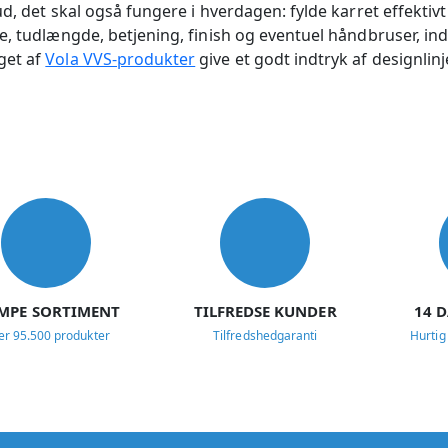
, det skal også fungere i hverdagen: fylde karret effektivt o
e, tudlængde, betjening, finish og eventuel håndbruser, in
get af
Vola VVS-produkter
give et godt indtryk af designlinj
MPE SORTIMENT
TILFREDSE KUNDER
14 
er 95.500 produkter
Tilfredshedgaranti
Hurtig